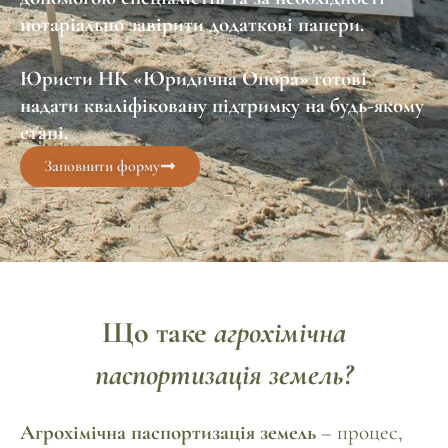
нотаріально завірити додаткові папери.
Юристи НК «Юридична Опора» готові
надати кваліфіковану підтримку на будь-якому
етапі.
Заповнити форму
Що таке
агрохімічна
паспортизація земель?
Агрохімічна паспортизація земель
– процес,