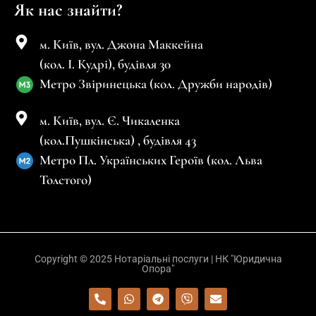
Як нас знайти?
м. Київ, вул. Джона Маккейна
(кол. І. Кудрі), будівля 30
Метро Звіринецька (кол. Дружби народів)
м. Київ, вул. Є. Чикаленка
(кол.Пушкінська) , будівля 43
Метро Пл. Українських Героїв (кол. Льва
Толстого)
Copyright © 2025 Нотаріальні послуги | НК "Юридична
Опора"
P
W
T
V
E
h
h
e
i
n
o
a
l
b
v