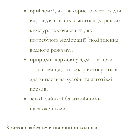
орні землі,
які використовуються для
вирощування сільськогосподарських
культур, включаючи ті, які
потребують меліорації (поліпшення
водного режиму);
природні кормові угіддя
– сіножаті
та пасовища, які використовуються
для випасання худоби та заготівлі
кормів;
землі,
зайняті багаторічними
насадженнями.
З метою забезпечення раціонального