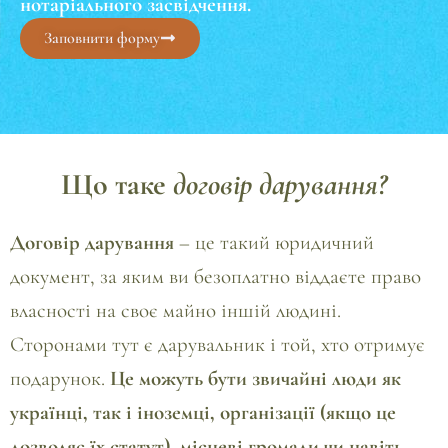
нотаріального засвідчення.
Заповнити форму
Що таке
договір дарування?
Договір дарування
– це такий юридичний
документ, за яким ви безоплатно віддаєте право
власності на своє майно іншій людині.
Сторонами тут є дарувальник і той, хто отримує
подарунок.
Це можуть бути звичайні люди як
українці, так і іноземці, організації (якщо це
дозволяє їх статут), місцеві громади чи навіть