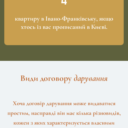
квартиру в Івано-Франківську, якщо
хтось із вас прописаний в Києві.
Види договору
дарування
Хоча договір дарування може видаватися
простим, насправді він має кілька різновидів,
кожен з яких характеризується власними