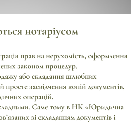
ться нотаріусом
трація прав
на нерухомість,
оформлення
ених законом процедур.
родажу
або
складання шлюбних
 й просте
засвідчення копій документів
,
дичних операцій.
складними. Саме тому в НК «Юридична
в’язаних зі складанням документів і