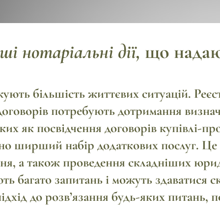
нші нотаріальні дії,
що надаю
ують більшість життєвих ситуацій.
Реєс
договорів
потребують дотримання визнач
аких як посвідчення
договорів купівлі-п
чно ширший набір додаткових послуг. Це
ння
, а також проведення складніших юри
ь багато запитань і можуть здаватися 
хід до розв’язання будь-яких питань, по