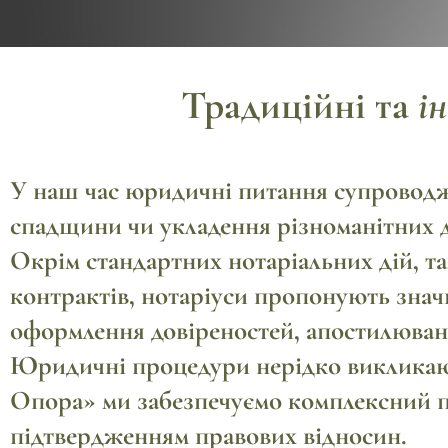
Традиційні та
і
У наш час юридичні питання супроводж
спадщини
чи
укладення різноманітних 
Окрім стандартних нотаріальних дій, т
контрактів
, нотаріуси пропонують зна
оформлення довіреностей
,
апостилюва
Юридичні процедури нерідко викликают
Опора» ми забезпечуємо комплексний під
підтвердженням правових відносин.