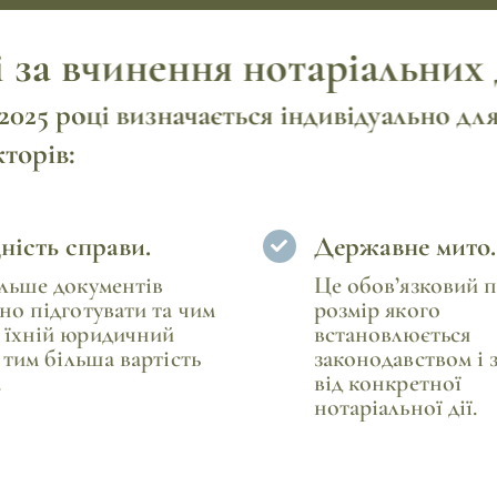
за вчинення нотаріальних 
 2025 році визначається індивідуально дл
торів:
ність справи.
Державне мито.
льше документів
Це обов’язковий п
но підготувати та чим
розмір якого
 їхній юридичний
встановлюється
, тим більша вартість
законодавством і 
.
від конкретної
нотаріальної дії.