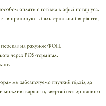
обом оплати є готівка в офісі нотаріуса.
стів пропонують і альтернативні варіанти,
 переказ на рахунок ФОП.
кою через POS-термінал.
інг.
а» ми забезпечуємо гнучкий підхід до
 можливі варіанти, звертайтеся до нашого