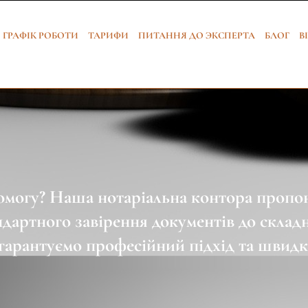
ГРАФІК РОБОТИ
ТАРИФИ
ПИТАННЯ ДО ЭКСПЕРТА
БЛОГ
В
могу? Наша нотаріальна контора пропон
ндартного завірення документів до склад
 гарантуємо професійний підхід та швидк