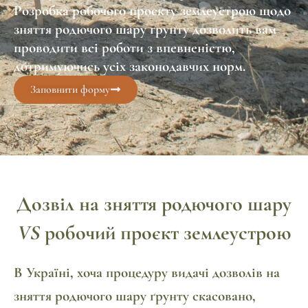
Розробка робочого проєкту землеустрою щодо
зняття родючого шару ґрунту дозволить вам
проводити всі роботи з впевненістю,
дотримуючись усіх законодавчих норм.
Заповнити форму
Дозвіл на зняття родючого шару
VS
робочий проєкт землеустрою
В Україні, хоча процедуру видачі дозволів на
зняття родючого шару ґрунту скасовано,