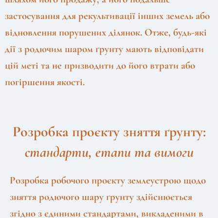
застосування для рекультивації інших земель або
відновлення порушених ділянок. Отже, будь-які
дії з родючим шаром ґрунту мають відповідати
цій меті та не призводити до його втрати або
погіршення якості.
Розробка проєкту зняття ґрунту:
стандарти, етапи та вимоги
Розробка робочого проєкту землеустрою щодо
зняття родючого шару ґрунту здійснюється
згідно з єдиними стандартами, викладеними в