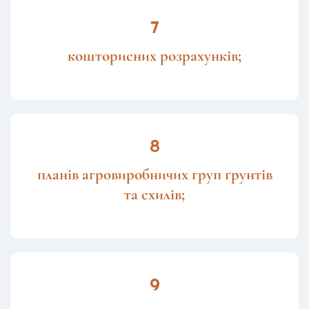
кошторисних розрахунків;
планів агровиробничих груп ґрунтів
та схилів;