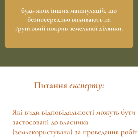
будь-яких інших маніпуляцій, що
безпосередньо впливають на
ґрунтовий покрив земельної ділянки.
Питання
експерту:
Які види відповідальності можуть бути
застосовані до власника
(землекористувача) за проведення робіт